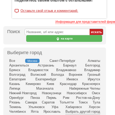
Поделитесь своим опытом с остальными!
Оставьте свой отзыв и комментарий.
Информация для представителей фирм
Поиск
на карте
Выберите город
Все
Санкт-Петербург
Алматы
Москва
Архангельск
Астрахань
Барнаул
Белгород
Брянск
Владивосток
Владикавказ
Владимир
Волгоград
Волжский
Вологда
Воронеж
Грозный
Евпатория
Екатеринбург
Ижевск
Иркутск
Казань
Кемерово
Киев
Краснодар
Красноярск
Липецк
Махачкала
Набережные Челны
Нижний Новгород
Новокузнецк
Новосибирск
Омск
Оренбург
Пенза
Пермь
Рим
Ростов-на-Дону
Рязань
Самара
Саратов
Тольятти
Томск
Тула
Тюмень
Ульяновск
Уфа
Хабаровск
Херсон
Челябинск
Ялта
Ярославль
Выбрать другой город