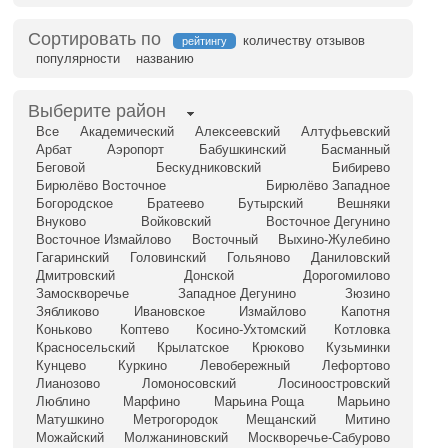
Сортировать по
количеству отзывов
рейтингу
популярности
названию
Выберите район
Все
Академический
Алексеевский
Алтуфьевский
Арбат
Аэропорт
Бабушкинский
Басманный
Беговой
Бескудниковский
Бибирево
Бирюлёво Восточное
Бирюлёво Западное
Богородское
Братеево
Бутырский
Вешняки
Внуково
Войковский
Восточное Дегунино
Восточное Измайлово
Восточный
Выхино-Жулебино
Гагаринский
Головинский
Гольяново
Даниловский
Дмитровский
Донской
Дорогомилово
Замоскворечье
Западное Дегунино
Зюзино
Зябликово
Ивановское
Измайлово
Капотня
Коньково
Коптево
Косино-Ухтомский
Котловка
Красносельский
Крылатское
Крюково
Кузьминки
Кунцево
Куркино
Левобережный
Лефортово
Лианозово
Ломоносовский
Лосиноостровский
Люблино
Марфино
Марьина Роща
Марьино
Матушкино
Метрогородок
Мещанский
Митино
Можайский
Молжаниновский
Москворечье-Сабурово