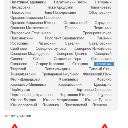
Нагатино-Садовники
Нагатинский Затон
Нагорный
Некрасовка
Нижегородский
Новогиреево
Новокосино
Ново-Переделкино
Обручевский
Орехово-Борисово Северное
Орехово-Борисово Южное
Останкинский
Отрадное
Очаково-Матвеевское
Перово
Печатники
Покровское-Стрешнево
Преображенское
Пресненский
Проспект Вернадского
Раменки
Ростокино
Рязанский
Савёлки
Савёловский
Свиблово
Северное Бутово
Северное Измайлово
Северное Медведково
Северное Тушино
Северный
Силино
Сокол
Соколиная Гора
Сокольники
Солнцево
Старое Крюково
Строгино
Таганский
Тверской
Текстильщики
Тёплый Стан
Тимирязевский
Тропарёво-Никулино
Филёвский Парк
Фили-Давыдково
Хамовники
Ховрино
Хорошёво-Мнёвники
Хорошёвский
Царицыно
Черёмушки
Чертаново Северное
Чертаново Центральное
Чертаново Южное
Щукино
Южное Бутово
Южное Медведково
Южное Тушино
Южнопортовый
Якиманка
Ярославский
Ясенево
Нет результатов.