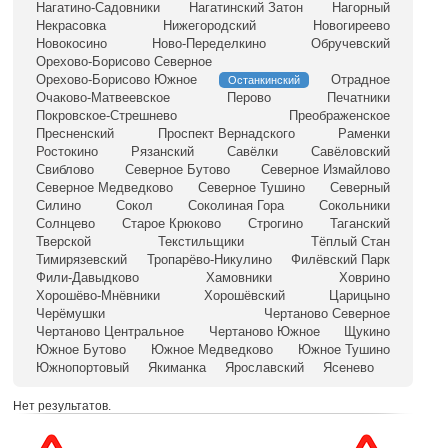
Нагатино-Садовники
Нагатинский Затон
Нагорный
Некрасовка
Нижегородский
Новогиреево
Новокосино
Ново-Переделкино
Обручевский
Орехово-Борисово Северное
Орехово-Борисово Южное
Отрадное
Останкинский
Очаково-Матвеевское
Перово
Печатники
Покровское-Стрешнево
Преображенское
Пресненский
Проспект Вернадского
Раменки
Ростокино
Рязанский
Савёлки
Савёловский
Свиблово
Северное Бутово
Северное Измайлово
Северное Медведково
Северное Тушино
Северный
Силино
Сокол
Соколиная Гора
Сокольники
Солнцево
Старое Крюково
Строгино
Таганский
Тверской
Текстильщики
Тёплый Стан
Тимирязевский
Тропарёво-Никулино
Филёвский Парк
Фили-Давыдково
Хамовники
Ховрино
Хорошёво-Мнёвники
Хорошёвский
Царицыно
Черёмушки
Чертаново Северное
Чертаново Центральное
Чертаново Южное
Щукино
Южное Бутово
Южное Медведково
Южное Тушино
Южнопортовый
Якиманка
Ярославский
Ясенево
Нет результатов.