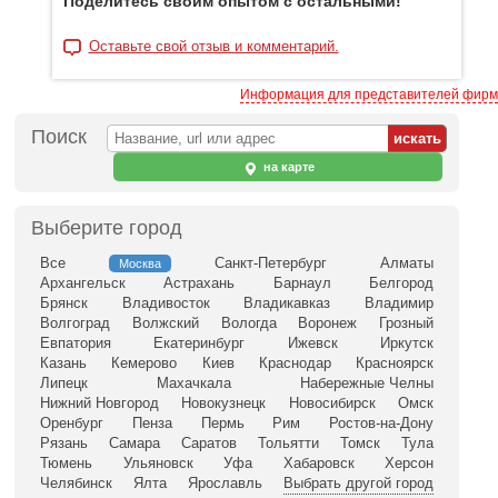
Поделитесь своим опытом с остальными!
Оставьте свой отзыв и комментарий.
Информация для представителей фирм
Поиск
на карте
Выберите город
Все
Санкт-Петербург
Алматы
Москва
Архангельск
Астрахань
Барнаул
Белгород
Брянск
Владивосток
Владикавказ
Владимир
Волгоград
Волжский
Вологда
Воронеж
Грозный
Евпатория
Екатеринбург
Ижевск
Иркутск
Казань
Кемерово
Киев
Краснодар
Красноярск
Липецк
Махачкала
Набережные Челны
Нижний Новгород
Новокузнецк
Новосибирск
Омск
Оренбург
Пенза
Пермь
Рим
Ростов-на-Дону
Рязань
Самара
Саратов
Тольятти
Томск
Тула
Тюмень
Ульяновск
Уфа
Хабаровск
Херсон
Челябинск
Ялта
Ярославль
Выбрать другой город