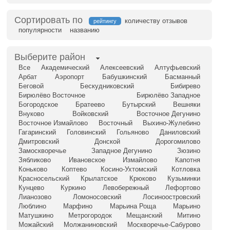
Сортировать по
количеству отзывов
рейтингу
популярности
названию
Выберите район
Все
Академический
Алексеевский
Алтуфьевский
Арбат
Аэропорт
Бабушкинский
Басманный
Беговой
Бескудниковский
Бибирево
Бирюлёво Восточное
Бирюлёво Западное
Богородское
Братеево
Бутырский
Вешняки
Внуково
Войковский
Восточное Дегунино
Восточное Измайлово
Восточный
Выхино-Жулебино
Гагаринский
Головинский
Гольяново
Даниловский
Дмитровский
Донской
Дорогомилово
Замоскворечье
Западное Дегунино
Зюзино
Зябликово
Ивановское
Измайлово
Капотня
Коньково
Коптево
Косино-Ухтомский
Котловка
Красносельский
Крылатское
Крюково
Кузьминки
Кунцево
Куркино
Левобережный
Лефортово
Лианозово
Ломоносовский
Лосиноостровский
Люблино
Марфино
Марьина Роща
Марьино
Матушкино
Метрогородок
Мещанский
Митино
Можайский
Молжаниновский
Москворечье-Сабурово