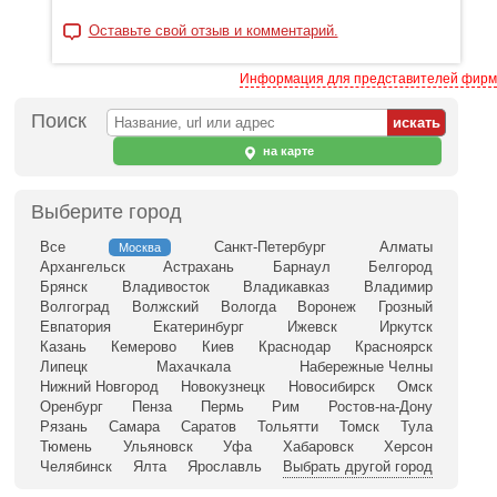
Оставьте свой отзыв и комментарий.
Информация для представителей фирм
Поиск
на карте
Выберите город
Все
Санкт-Петербург
Алматы
Москва
Архангельск
Астрахань
Барнаул
Белгород
Брянск
Владивосток
Владикавказ
Владимир
Волгоград
Волжский
Вологда
Воронеж
Грозный
Евпатория
Екатеринбург
Ижевск
Иркутск
Казань
Кемерово
Киев
Краснодар
Красноярск
Липецк
Махачкала
Набережные Челны
Нижний Новгород
Новокузнецк
Новосибирск
Омск
Оренбург
Пенза
Пермь
Рим
Ростов-на-Дону
Рязань
Самара
Саратов
Тольятти
Томск
Тула
Тюмень
Ульяновск
Уфа
Хабаровск
Херсон
Челябинск
Ялта
Ярославль
Выбрать другой город