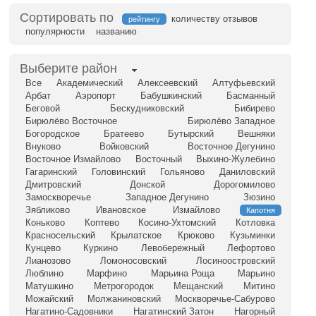
Сортировать по
количеству отзывов
рейтингу
популярности
названию
Выберите район
Все
Академический
Алексеевский
Алтуфьевский
Арбат
Аэропорт
Бабушкинский
Басманный
Беговой
Бескудниковский
Бибирево
Бирюлёво Восточное
Бирюлёво Западное
Богородское
Братеево
Бутырский
Вешняки
Внуково
Войковский
Восточное Дегунино
Восточное Измайлово
Восточный
Выхино-Жулебино
Гагаринский
Головинский
Гольяново
Даниловский
Дмитровский
Донской
Дорогомилово
Замоскворечье
Западное Дегунино
Зюзино
Зябликово
Ивановское
Измайлово
Капотня
Коньково
Коптево
Косино-Ухтомский
Котловка
Красносельский
Крылатское
Крюково
Кузьминки
Кунцево
Куркино
Левобережный
Лефортово
Лианозово
Ломоносовский
Лосиноостровский
Люблино
Марфино
Марьина Роща
Марьино
Матушкино
Метрогородок
Мещанский
Митино
Можайский
Молжаниновский
Москворечье-Сабурово
Нагатино-Садовники
Нагатинский Затон
Нагорный