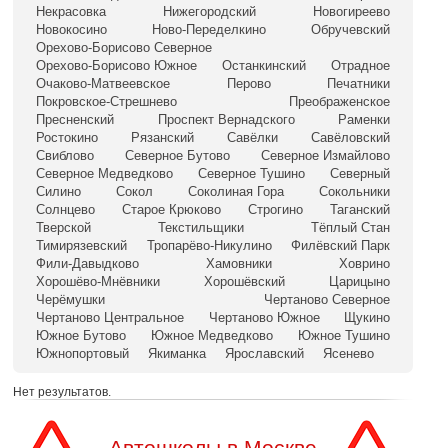
Некрасовка
Нижегородский
Новогиреево
Новокосино
Ново-Переделкино
Обручевский
Орехово-Борисово Северное
Орехово-Борисово Южное
Останкинский
Отрадное
Очаково-Матвеевское
Перово
Печатники
Покровское-Стрешнево
Преображенское
Пресненский
Проспект Вернадского
Раменки
Ростокино
Рязанский
Савёлки
Савёловский
Свиблово
Северное Бутово
Северное Измайлово
Северное Медведково
Северное Тушино
Северный
Силино
Сокол
Соколиная Гора
Сокольники
Солнцево
Старое Крюково
Строгино
Таганский
Тверской
Текстильщики
Тёплый Стан
Тимирязевский
Тропарёво-Никулино
Филёвский Парк
Фили-Давыдково
Хамовники
Ховрино
Хорошёво-Мнёвники
Хорошёвский
Царицыно
Черёмушки
Чертаново Северное
Чертаново Центральное
Чертаново Южное
Щукино
Южное Бутово
Южное Медведково
Южное Тушино
Южнопортовый
Якиманка
Ярославский
Ясенево
Нет результатов.
Автошколы в Москве