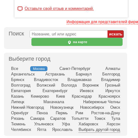
Оставьте свой отзыв и комментарий.
Информация для представителей фирм
Поиск
на карте
Выберите город
Все
Санкт-Петербург
Алматы
Москва
Архангельск
Астрахань
Барнаул
Белгород
Брянск
Владивосток
Владикавказ
Владимир
Волгоград
Волжский
Вологда
Воронеж
Грозный
Евпатория
Екатеринбург
Ижевск
Иркутск
Казань
Кемерово
Киев
Краснодар
Красноярск
Липецк
Махачкала
Набережные Челны
Нижний Новгород
Новокузнецк
Новосибирск
Омск
Оренбург
Пенза
Пермь
Рим
Ростов-на-Дону
Рязань
Самара
Саратов
Тольятти
Томск
Тула
Тюмень
Ульяновск
Уфа
Хабаровск
Херсон
Челябинск
Ялта
Ярославль
Выбрать другой город