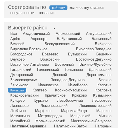
Сортировать по
количеству отзывов
рейтингу
популярности
названию
Выберите район
Все
Академический
Алексеевский
Алтуфьевский
Арбат
Аэропорт
Бабушкинский
Басманный
Беговой
Бескудниковский
Бибирево
Бирюлёво Восточное
Бирюлёво Западное
Богородское
Братеево
Бутырский
Вешняки
Внуково
Войковский
Восточное Дегунино
Восточное Измайлово
Восточный
Выхино-Жулебино
Гагаринский
Головинский
Гольяново
Даниловский
Дмитровский
Донской
Дорогомилово
Замоскворечье
Западное Дегунино
Зюзино
Зябликово
Ивановское
Измайлово
Капотня
Коптево
Косино-Ухтомский
Котловка
Коньково
Красносельский
Крылатское
Крюково
Кузьминки
Кунцево
Куркино
Левобережный
Лефортово
Лианозово
Ломоносовский
Лосиноостровский
Люблино
Марфино
Марьина Роща
Марьино
Матушкино
Метрогородок
Мещанский
Митино
Можайский
Молжаниновский
Москворечье-Сабурово
Нагатино-Садовники
Нагатинский Затон
Нагорный