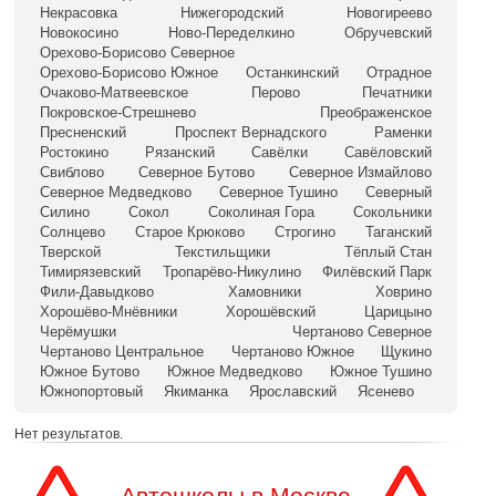
Некрасовка
Нижегородский
Новогиреево
Новокосино
Ново-Переделкино
Обручевский
Орехово-Борисово Северное
Орехово-Борисово Южное
Останкинский
Отрадное
Очаково-Матвеевское
Перово
Печатники
Покровское-Стрешнево
Преображенское
Пресненский
Проспект Вернадского
Раменки
Ростокино
Рязанский
Савёлки
Савёловский
Свиблово
Северное Бутово
Северное Измайлово
Северное Медведково
Северное Тушино
Северный
Силино
Сокол
Соколиная Гора
Сокольники
Солнцево
Старое Крюково
Строгино
Таганский
Тверской
Текстильщики
Тёплый Стан
Тимирязевский
Тропарёво-Никулино
Филёвский Парк
Фили-Давыдково
Хамовники
Ховрино
Хорошёво-Мнёвники
Хорошёвский
Царицыно
Черёмушки
Чертаново Северное
Чертаново Центральное
Чертаново Южное
Щукино
Южное Бутово
Южное Медведково
Южное Тушино
Южнопортовый
Якиманка
Ярославский
Ясенево
Нет результатов.
Автошколы в Москве