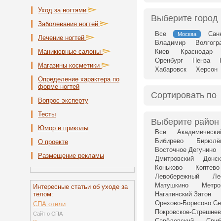
Уход за ногтями
Выберите город
Заболевания ногтей
Все
Сан
Москва
Лечение ногтей
Владимир
Волгогр
Маникюрные салоны
Киев
Краснодар
Оренбург
Пенза
Магазины косметики
Хабаровск
Херсон
Определение характера по
форме ногтей
Сортировать по
Вопрос эксперту
Тесты
Выберите район
Юмор и приколы
Все
Академически
Бибирево
Бирюлё
О проекте
Восточное Дегунино
Размещение рекламы
Дмитровский
Донск
Коньково
Коптево
Левобережный
Ле
Матушкино
Метро
Интересные статьи об уходе за
телом:
Нагатинский Затон
Орехово-Борисово Се
СПА отели
Покровское-Стрешнев
Сайт о СПА
Савёловский
Свиб