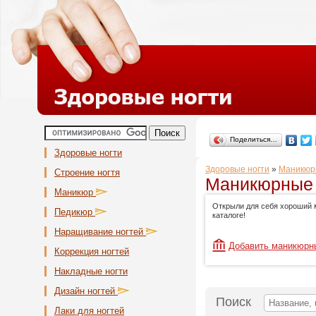
Поделиться…
Здоровые ногти
Здоровые ногти
»
Маникюр
Строение ногтя
Маникюрные 
Маникюр
Открыли для себя хороший 
Педикюр
каталоге!
Наращивание ногтей
Добавить маникюрн
Коррекция ногтей
Накладные ногти
Дизайн ногтей
Поиск
Лаки для ногтей