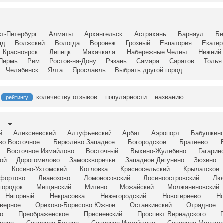
кт-Петербург
Алматы
Архангельск
Астрахань
Барнаул
Бе
ад
Волжский
Вологда
Воронеж
Грозный
Евпатория
Екатер
Красноярск
Липецк
Махачкала
Набережные Челны
Нижний 
Пермь
Рим
Ростов-на-Дону
Рязань
Самара
Саратов
Толья
Челябинск
Ялта
Ярославль
Выбрать другой город
количеству отзывов
популярности
названию
рейтингу
й
Алексеевский
Алтуфьевский
Арбат
Аэропорт
Бабушкин
во Восточное
Бирюлёво Западное
Богородское
Братеево
Восточное Измайлово
Восточный
Выхино-Жулебино
Гагарин
ой
Дорогомилово
Замоскворечье
Западное Дегунино
Зюзино
Косино-Ухтомский
Котловка
Красносельский
Крылатское
фортово
Лианозово
Ломоносовский
Лосиноостровский
Лю
городок
Мещанский
Митино
Можайский
Молжаниновский
Нагорный
Некрасовка
Нижегородский
Новогиреево
Но
верное
Орехово-Борисово Южное
Останкинский
Отрадное
о
Преображенское
Пресненский
Проспект Вернадского
лово
Северное Бутово
Северное Измайлово
Северное Медвед