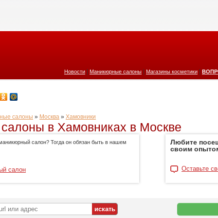
|
|
|
Новости
Маникюрные салоны
Магазины косметики
ВОПР
ные салоны
»
Москва
»
Хамовники
салоны в Хамовниках в Москве
Любите посе
маникюрный салон? Тогда он обязан быть в нашем
своим опыто
Оставьте св
ый салон