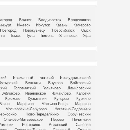
лгород
Брянск
Владивосток
Владикавказ
инбург
Ижевск
Иркутск
Казань
Кемерово
Новгород
Новокузнецк
Новосибирск
Омск
тти
Томск
Тула
Тюмень
Ульяновск
Уфа
ский
Басманный
Беговой
Бескудниковский
Бутырский
Вешняки
Внуково
Войковский
ский
Головинский
Гольяново
Даниловский
Зябликово
Ивановское
Измайлово
Капотня
Крюково
Кузьминки
Кунцево
Куркино
блино
Марфино
Марьина Роща
Марьино
Москворечье-Сабурово
Нагатино-Садовники
вокосино
Ново-Переделкино
Обручевский
Очаково-Матвеевское
Перово
Печатники
Раменки
Ростокино
Рязанский
Савёлки
ково
Северное Тушино
Северный
Силино