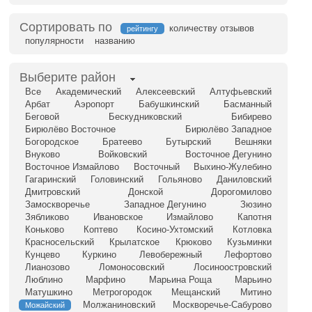
Сортировать по
количеству отзывов
рейтингу
популярности
названию
Выберите район
Все
Академический
Алексеевский
Алтуфьевский
Арбат
Аэропорт
Бабушкинский
Басманный
Беговой
Бескудниковский
Бибирево
Бирюлёво Восточное
Бирюлёво Западное
Богородское
Братеево
Бутырский
Вешняки
Внуково
Войковский
Восточное Дегунино
Восточное Измайлово
Восточный
Выхино-Жулебино
Гагаринский
Головинский
Гольяново
Даниловский
Дмитровский
Донской
Дорогомилово
Замоскворечье
Западное Дегунино
Зюзино
Зябликово
Ивановское
Измайлово
Капотня
Коньково
Коптево
Косино-Ухтомский
Котловка
Красносельский
Крылатское
Крюково
Кузьминки
Кунцево
Куркино
Левобережный
Лефортово
Лианозово
Ломоносовский
Лосиноостровский
Люблино
Марфино
Марьина Роща
Марьино
Матушкино
Метрогородок
Мещанский
Митино
Молжаниновский
Москворечье-Сабурово
Можайский