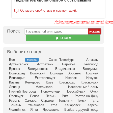
Поделитесь своим опытом с остальными!
Оставьте свой отзыв и комментарий.
Информация для представителей фирм
Поиск
на карте
Выберите город
Все
Санкт-Петербург
Алматы
Москва
Архангельск
Астрахань
Барнаул
Белгород
Брянск
Владивосток
Владикавказ
Владимир
Волгоград
Волжский
Вологда
Воронеж
Грозный
Евпатория
Екатеринбург
Ижевск
Иркутск
Казань
Кемерово
Киев
Краснодар
Красноярск
Липецк
Махачкала
Набережные Челны
Нижний Новгород
Новокузнецк
Новосибирск
Омск
Оренбург
Пенза
Пермь
Рим
Ростов-на-Дону
Рязань
Самара
Саратов
Тольятти
Томск
Тула
Тюмень
Ульяновск
Уфа
Хабаровск
Херсон
Челябинск
Ялта
Ярославль
Выбрать другой город