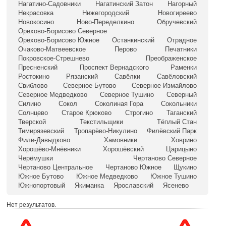
Нагатино-Садовники
Нагатинский Затон
Нагорный
Некрасовка
Нижегородский
Новогиреево
Новокосино
Ново-Переделкино
Обручевский
Орехово-Борисово Северное
Орехово-Борисово Южное
Останкинский
Отрадное
Очаково-Матвеевское
Перово
Печатники
Покровское-Стрешнево
Преображенское
Пресненский
Проспект Вернадского
Раменки
Ростокино
Рязанский
Савёлки
Савёловский
Свиблово
Северное Бутово
Северное Измайлово
Северное Медведково
Северное Тушино
Северный
Силино
Сокол
Соколиная Гора
Сокольники
Солнцево
Старое Крюково
Строгино
Таганский
Тверской
Текстильщики
Тёплый Стан
Тимирязевский
Тропарёво-Никулино
Филёвский Парк
Фили-Давыдково
Хамовники
Ховрино
Хорошёво-Мнёвники
Хорошёвский
Царицыно
Черёмушки
Чертаново Северное
Чертаново Центральное
Чертаново Южное
Щукино
Южное Бутово
Южное Медведково
Южное Тушино
Южнопортовый
Якиманка
Ярославский
Ясенево
Нет результатов.