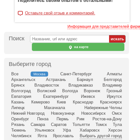
Поделитесь своим опытом с остальными!
Оставьте свой отзыв и комментарий.
Информация для представителей фирм
Поиск
на карте
Выберите город
Все
Санкт-Петербург
Алматы
Москва
Архангельск
Астрахань
Барнаул
Белгород
Брянск
Владивосток
Владикавказ
Владимир
Волгоград
Волжский
Вологда
Воронеж
Грозный
Евпатория
Екатеринбург
Ижевск
Иркутск
Казань
Кемерово
Киев
Краснодар
Красноярск
Липецк
Махачкала
Набережные Челны
Нижний Новгород
Новокузнецк
Новосибирск
Омск
Оренбург
Пенза
Пермь
Рим
Ростов-на-Дону
Рязань
Самара
Саратов
Тольятти
Томск
Тула
Тюмень
Ульяновск
Уфа
Хабаровск
Херсон
Челябинск
Ялта
Ярославль
Выбрать другой город