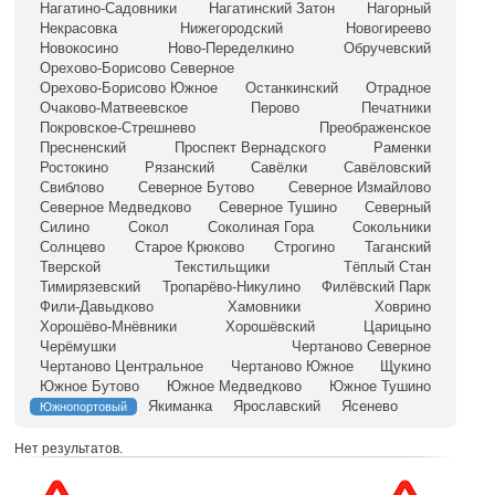
Нагатино-Садовники
Нагатинский Затон
Нагорный
Некрасовка
Нижегородский
Новогиреево
Новокосино
Ново-Переделкино
Обручевский
Орехово-Борисово Северное
Орехово-Борисово Южное
Останкинский
Отрадное
Очаково-Матвеевское
Перово
Печатники
Покровское-Стрешнево
Преображенское
Пресненский
Проспект Вернадского
Раменки
Ростокино
Рязанский
Савёлки
Савёловский
Свиблово
Северное Бутово
Северное Измайлово
Северное Медведково
Северное Тушино
Северный
Силино
Сокол
Соколиная Гора
Сокольники
Солнцево
Старое Крюково
Строгино
Таганский
Тверской
Текстильщики
Тёплый Стан
Тимирязевский
Тропарёво-Никулино
Филёвский Парк
Фили-Давыдково
Хамовники
Ховрино
Хорошёво-Мнёвники
Хорошёвский
Царицыно
Черёмушки
Чертаново Северное
Чертаново Центральное
Чертаново Южное
Щукино
Южное Бутово
Южное Медведково
Южное Тушино
Якиманка
Ярославский
Ясенево
Южнопортовый
Нет результатов.