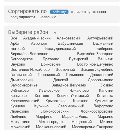
Сортировать по
количеству отзывов
рейтингу
популярности
названию
Выберите район
Все
Академический
Алексеевский
Алтуфьевский
Арбат
Аэропорт
Бабушкинский
Басманный
Беговой
Бескудниковский
Бибирево
Бирюлёво Восточное
Бирюлёво Западное
Богородское
Братеево
Бутырский
Вешняки
Внуково
Войковский
Восточное Дегунино
Восточное Измайлово
Восточный
Выхино-Жулебино
Гагаринский
Головинский
Гольяново
Даниловский
Дмитровский
Донской
Дорогомилово
Замоскворечье
Западное Дегунино
Зюзино
Зябликово
Ивановское
Измайлово
Капотня
Коньково
Коптево
Косино-Ухтомский
Котловка
Красносельский
Крылатское
Крюково
Кузьминки
Кунцево
Куркино
Левобережный
Лефортово
Лианозово
Ломоносовский
Лосиноостровский
Люблино
Марфино
Марьина Роща
Марьино
Матушкино
Метрогородок
Мещанский
Митино
Можайский
Молжаниновский
Москворечье-Сабурово