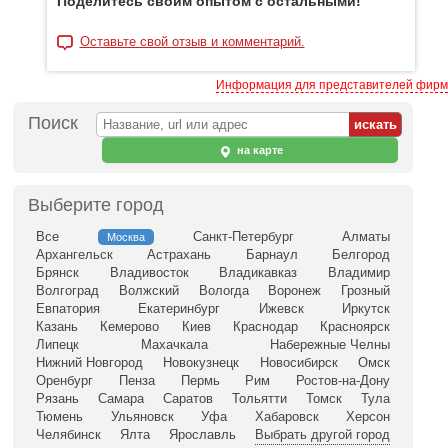
Поделитесь своим опытом с остальными!
Оставьте свой отзыв и комментарий.
Информация для представителей фирм
Поиск
на карте
Выберите город
Все
Санкт-Петербург
Алматы
Москва
Архангельск
Астрахань
Барнаул
Белгород
Брянск
Владивосток
Владикавказ
Владимир
Волгоград
Волжский
Вологда
Воронеж
Грозный
Евпатория
Екатеринбург
Ижевск
Иркутск
Казань
Кемерово
Киев
Краснодар
Красноярск
Липецк
Махачкала
Набережные Челны
Нижний Новгород
Новокузнецк
Новосибирск
Омск
Оренбург
Пенза
Пермь
Рим
Ростов-на-Дону
Рязань
Самара
Саратов
Тольятти
Томск
Тула
Тюмень
Ульяновск
Уфа
Хабаровск
Херсон
Челябинск
Ялта
Ярославль
Выбрать другой город