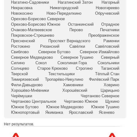
Нагатино-Садовники
Нагатинский Затон
Нагорный
Некрасовка
Нижегородский
Новогиреево
Новокосино
Ново-Переделкино
Обручевский
Орехово-Борисово Северное
Орехово-Борисово Южное
Останкинский
Отрадное
Очаково-Матвеевское
Перово
Печатники
Покровское-Стрешнево
Преображенское
Пресненский
Проспект Вернадского
Раменки
Ростокино
Рязанский
Савёлки
Савёловский
Свиблово
Северное Бутово
Северное Измайлово
Северное Медведково
Северное Тушино
Северный
Силино
Сокол
Соколиная Гора
Сокольники
Солнцево
Старое Крюково
Строгино
Таганский
Тверской
Текстильщики
Тёплый Стан
Тимирязевский
Тропарёво-Никулино
Филёвский Парк
Фили-Давыдково
Хамовники
Ховрино
Хорошёво-Мнёвники
Хорошёвский
Царицыно
Черёмушки
Чертаново Северное
Чертаново Центральное
Чертаново Южное
Щукино
Южное Бутово
Южное Медведково
Южное Тушино
Южнопортовый
Якиманка
Ярославский
Ясенево
Нет результатов.