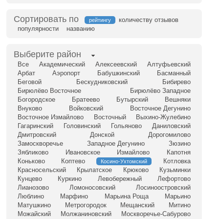
Сортировать по
количеству отзывов
рейтингу
популярности
названию
Выберите район
Все
Академический
Алексеевский
Алтуфьевский
Арбат
Аэропорт
Бабушкинский
Басманный
Беговой
Бескудниковский
Бибирево
Бирюлёво Восточное
Бирюлёво Западное
Богородское
Братеево
Бутырский
Вешняки
Внуково
Войковский
Восточное Дегунино
Восточное Измайлово
Восточный
Выхино-Жулебино
Гагаринский
Головинский
Гольяново
Даниловский
Дмитровский
Донской
Дорогомилово
Замоскворечье
Западное Дегунино
Зюзино
Зябликово
Ивановское
Измайлово
Капотня
Коньково
Коптево
Котловка
Косино-Ухтомский
Красносельский
Крылатское
Крюково
Кузьминки
Кунцево
Куркино
Левобережный
Лефортово
Лианозово
Ломоносовский
Лосиноостровский
Люблино
Марфино
Марьина Роща
Марьино
Матушкино
Метрогородок
Мещанский
Митино
Можайский
Молжаниновский
Москворечье-Сабурово