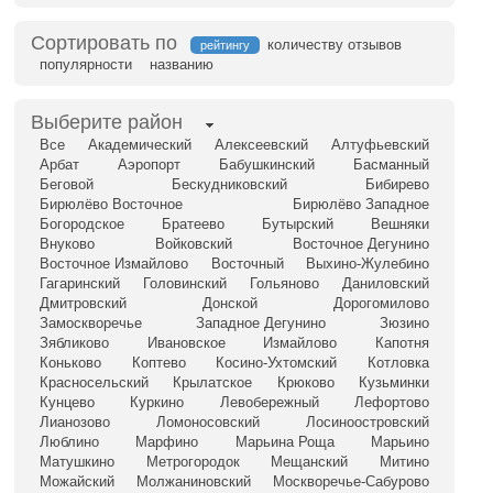
Сортировать по
количеству отзывов
рейтингу
популярности
названию
Выберите район
Все
Академический
Алексеевский
Алтуфьевский
Арбат
Аэропорт
Бабушкинский
Басманный
Беговой
Бескудниковский
Бибирево
Бирюлёво Восточное
Бирюлёво Западное
Богородское
Братеево
Бутырский
Вешняки
Внуково
Войковский
Восточное Дегунино
Восточное Измайлово
Восточный
Выхино-Жулебино
Гагаринский
Головинский
Гольяново
Даниловский
Дмитровский
Донской
Дорогомилово
Замоскворечье
Западное Дегунино
Зюзино
Зябликово
Ивановское
Измайлово
Капотня
Коньково
Коптево
Косино-Ухтомский
Котловка
Красносельский
Крылатское
Крюково
Кузьминки
Кунцево
Куркино
Левобережный
Лефортово
Лианозово
Ломоносовский
Лосиноостровский
Люблино
Марфино
Марьина Роща
Марьино
Матушкино
Метрогородок
Мещанский
Митино
Можайский
Молжаниновский
Москворечье-Сабурово