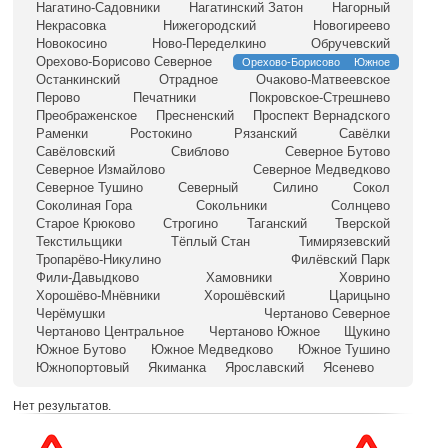
Нагатино-Садовники
Нагатинский Затон
Нагорный
Некрасовка
Нижегородский
Новогиреево
Новокосино
Ново-Переделкино
Обручевский
Орехово-Борисово Северное
Орехово-Борисово Южное
Останкинский
Отрадное
Очаково-Матвеевское
Перово
Печатники
Покровское-Стрешнево
Преображенское
Пресненский
Проспект Вернадского
Раменки
Ростокино
Рязанский
Савёлки
Савёловский
Свиблово
Северное Бутово
Северное Измайлово
Северное Медведково
Северное Тушино
Северный
Силино
Сокол
Соколиная Гора
Сокольники
Солнцево
Старое Крюково
Строгино
Таганский
Тверской
Текстильщики
Тёплый Стан
Тимирязевский
Тропарёво-Никулино
Филёвский Парк
Фили-Давыдково
Хамовники
Ховрино
Хорошёво-Мнёвники
Хорошёвский
Царицыно
Черёмушки
Чертаново Северное
Чертаново Центральное
Чертаново Южное
Щукино
Южное Бутово
Южное Медведково
Южное Тушино
Южнопортовый
Якиманка
Ярославский
Ясенево
Нет результатов.