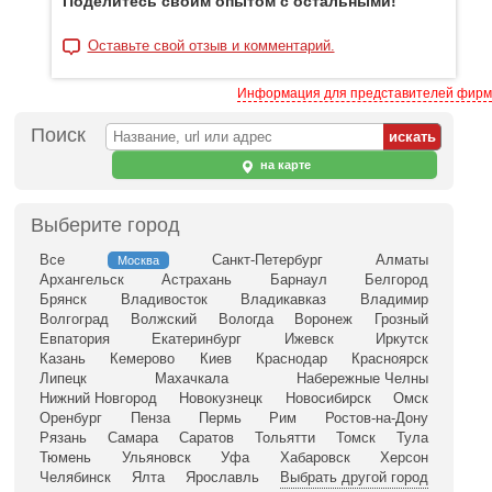
Поделитесь своим опытом с остальными!
Оставьте свой отзыв и комментарий.
Информация для представителей фирм
Поиск
на карте
Выберите город
Все
Санкт-Петербург
Алматы
Москва
Архангельск
Астрахань
Барнаул
Белгород
Брянск
Владивосток
Владикавказ
Владимир
Волгоград
Волжский
Вологда
Воронеж
Грозный
Евпатория
Екатеринбург
Ижевск
Иркутск
Казань
Кемерово
Киев
Краснодар
Красноярск
Липецк
Махачкала
Набережные Челны
Нижний Новгород
Новокузнецк
Новосибирск
Омск
Оренбург
Пенза
Пермь
Рим
Ростов-на-Дону
Рязань
Самара
Саратов
Тольятти
Томск
Тула
Тюмень
Ульяновск
Уфа
Хабаровск
Херсон
Челябинск
Ялта
Ярославль
Выбрать другой город