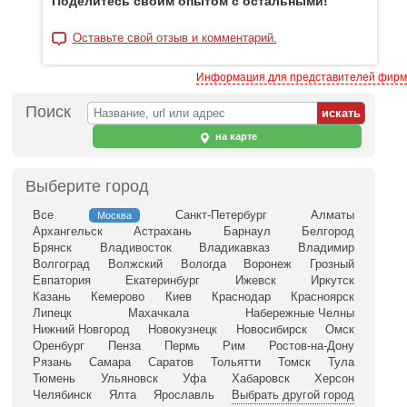
Поделитесь своим опытом с остальными!
Оставьте свой отзыв и комментарий.
Информация для представителей фирм
Поиск
на карте
Выберите город
Все
Санкт-Петербург
Алматы
Москва
Архангельск
Астрахань
Барнаул
Белгород
Брянск
Владивосток
Владикавказ
Владимир
Волгоград
Волжский
Вологда
Воронеж
Грозный
Евпатория
Екатеринбург
Ижевск
Иркутск
Казань
Кемерово
Киев
Краснодар
Красноярск
Липецк
Махачкала
Набережные Челны
Нижний Новгород
Новокузнецк
Новосибирск
Омск
Оренбург
Пенза
Пермь
Рим
Ростов-на-Дону
Рязань
Самара
Саратов
Тольятти
Томск
Тула
Тюмень
Ульяновск
Уфа
Хабаровск
Херсон
Челябинск
Ялта
Ярославль
Выбрать другой город