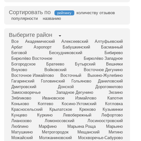
Сортировать по
количеству отзывов
рейтингу
популярности
названию
Выберите район
Все
Академический
Алексеевский
Алтуфьевский
Арбат
Аэропорт
Бабушкинский
Басманный
Беговой
Бескудниковский
Бибирево
Бирюлёво Восточное
Бирюлёво Западное
Богородское
Братеево
Бутырский
Вешняки
Внуково
Войковский
Восточное Дегунино
Восточное Измайлово
Восточный
Выхино-Жулебино
Гагаринский
Головинский
Гольяново
Даниловский
Дмитровский
Донской
Дорогомилово
Замоскворечье
Западное Дегунино
Зюзино
Зябликово
Ивановское
Измайлово
Капотня
Коньково
Коптево
Косино-Ухтомский
Котловка
Красносельский
Крылатское
Крюково
Кузьминки
Кунцево
Куркино
Левобережный
Лефортово
Лианозово
Ломоносовский
Лосиноостровский
Люблино
Марфино
Марьина Роща
Марьино
Матушкино
Метрогородок
Мещанский
Митино
Можайский
Молжаниновский
Москворечье-Сабурово