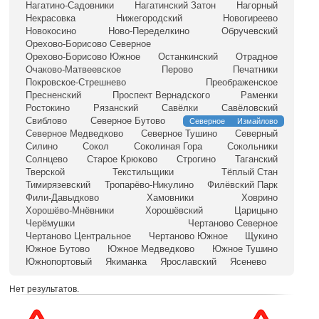
Нагатино-Садовники
Нагатинский Затон
Нагорный
Некрасовка
Нижегородский
Новогиреево
Новокосино
Ново-Переделкино
Обручевский
Орехово-Борисово Северное
Орехово-Борисово Южное
Останкинский
Отрадное
Очаково-Матвеевское
Перово
Печатники
Покровское-Стрешнево
Преображенское
Пресненский
Проспект Вернадского
Раменки
Ростокино
Рязанский
Савёлки
Савёловский
Свиблово
Северное Бутово
Северное Измайлово
Северное Медведково
Северное Тушино
Северный
Силино
Сокол
Соколиная Гора
Сокольники
Солнцево
Старое Крюково
Строгино
Таганский
Тверской
Текстильщики
Тёплый Стан
Тимирязевский
Тропарёво-Никулино
Филёвский Парк
Фили-Давыдково
Хамовники
Ховрино
Хорошёво-Мнёвники
Хорошёвский
Царицыно
Черёмушки
Чертаново Северное
Чертаново Центральное
Чертаново Южное
Щукино
Южное Бутово
Южное Медведково
Южное Тушино
Южнопортовый
Якиманка
Ярославский
Ясенево
Нет результатов.