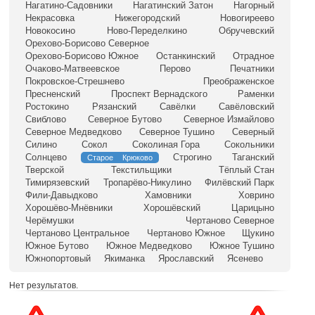
Нагатино-Садовники
Нагатинский Затон
Нагорный
Некрасовка
Нижегородский
Новогиреево
Новокосино
Ново-Переделкино
Обручевский
Орехово-Борисово Северное
Орехово-Борисово Южное
Останкинский
Отрадное
Очаково-Матвеевское
Перово
Печатники
Покровское-Стрешнево
Преображенское
Пресненский
Проспект Вернадского
Раменки
Ростокино
Рязанский
Савёлки
Савёловский
Свиблово
Северное Бутово
Северное Измайлово
Северное Медведково
Северное Тушино
Северный
Силино
Сокол
Соколиная Гора
Сокольники
Солнцево
Строгино
Таганский
Старое Крюково
Тверской
Текстильщики
Тёплый Стан
Тимирязевский
Тропарёво-Никулино
Филёвский Парк
Фили-Давыдково
Хамовники
Ховрино
Хорошёво-Мнёвники
Хорошёвский
Царицыно
Черёмушки
Чертаново Северное
Чертаново Центральное
Чертаново Южное
Щукино
Южное Бутово
Южное Медведково
Южное Тушино
Южнопортовый
Якиманка
Ярославский
Ясенево
Нет результатов.