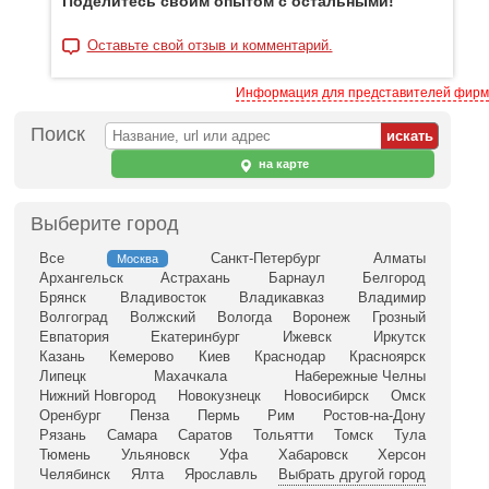
Поделитесь своим опытом с остальными!
Оставьте свой отзыв и комментарий.
Информация для представителей фирм
Поиск
на карте
Выберите город
Все
Санкт-Петербург
Алматы
Москва
Архангельск
Астрахань
Барнаул
Белгород
Брянск
Владивосток
Владикавказ
Владимир
Волгоград
Волжский
Вологда
Воронеж
Грозный
Евпатория
Екатеринбург
Ижевск
Иркутск
Казань
Кемерово
Киев
Краснодар
Красноярск
Липецк
Махачкала
Набережные Челны
Нижний Новгород
Новокузнецк
Новосибирск
Омск
Оренбург
Пенза
Пермь
Рим
Ростов-на-Дону
Рязань
Самара
Саратов
Тольятти
Томск
Тула
Тюмень
Ульяновск
Уфа
Хабаровск
Херсон
Челябинск
Ялта
Ярославль
Выбрать другой город