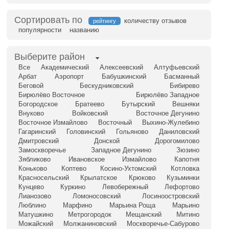
Сортировать по
количеству отзывов
рейтингу
популярности
названию
Выберите район
Все
Академический
Алексеевский
Алтуфьевский
Арбат
Аэропорт
Бабушкинский
Басманный
Беговой
Бескудниковский
Бибирево
Бирюлёво Восточное
Бирюлёво Западное
Богородское
Братеево
Бутырский
Вешняки
Внуково
Войковский
Восточное Дегунино
Восточное Измайлово
Восточный
Выхино-Жулебино
Гагаринский
Головинский
Гольяново
Даниловский
Дмитровский
Донской
Дорогомилово
Замоскворечье
Западное Дегунино
Зюзино
Зябликово
Ивановское
Измайлово
Капотня
Коньково
Коптево
Косино-Ухтомский
Котловка
Красносельский
Крылатское
Крюково
Кузьминки
Кунцево
Куркино
Левобережный
Лефортово
Лианозово
Ломоносовский
Лосиноостровский
Люблино
Марфино
Марьина Роща
Марьино
Матушкино
Метрогородок
Мещанский
Митино
Можайский
Молжаниновский
Москворечье-Сабурово